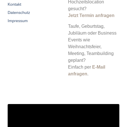
Hochzeitslocation
Kontakt
gesucht?
Datenschutz
Jetzt Termin anfragen
Impressum
Taufe, Geburtstag,
Jubiläum oder Business
Events wie
Weihnachtsfeier,
Meeting, Teambuilding
geplant?
Einfach per
E-Mail
anfragen
.